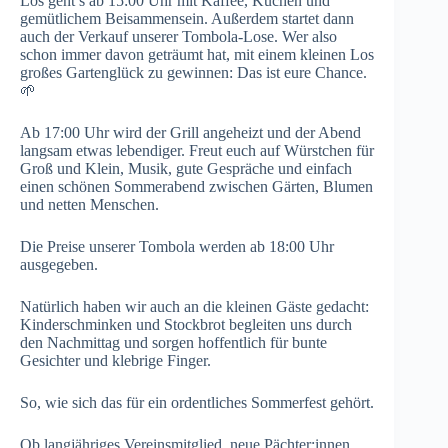
Los geht’s ab 15:00 Uhr mit Kaffee, Kuchen und
gemütlichem Beisammensein. Außerdem startet dann
auch der Verkauf unserer Tombola-Lose. Wer also
schon immer davon geträumt hat, mit einem kleinen Los
großes Gartenglück zu gewinnen: Das ist eure Chance.
🌱
Ab 17:00 Uhr wird der Grill angeheizt und der Abend
langsam etwas lebendiger. Freut euch auf Würstchen für
Groß und Klein, Musik, gute Gespräche und einfach
einen schönen Sommerabend zwischen Gärten, Blumen
und netten Menschen.
Die Preise unserer Tombola werden ab 18:00 Uhr
ausgegeben.
Natürlich haben wir auch an die kleinen Gäste gedacht:
Kinderschminken und Stockbrot begleiten uns durch
den Nachmittag und sorgen hoffentlich für bunte
Gesichter und klebrige Finger.
So, wie sich das für ein ordentliches Sommerfest gehört.
Ob langjähriges Vereinsmitglied, neue Pächter:innen